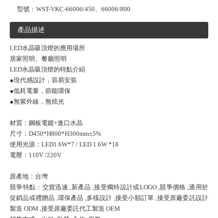
型號：
WST-VKC-66006/450、66006/800
產品描述
LED水晶吸頂燈的應用場所
居家照明、餐廳照明
LED水晶吸頂燈的特點介紹
●現代感設計，容易安裝
●低耗電量，節能環保
●無紫外線，無炫光
材質：鋼板電鍍+進口水晶
尺寸：D450*H800*H300mm±5%
使用光源：LED1.6W*7 / LED 1.6W *18
電壓：110V /220V
原產地：台灣
競爭特點：交貨迅速 ,新產品 ,接受獨特設計或LOGO ,競爭價格 ,適用於
促銷品或禮贈品 ,環保產品 ,多樣設計 ,接受小額訂單 ,接受原廠委託設計
製造 ODM ,接受原廠委託代工製造 OEM