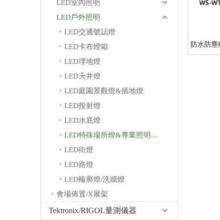
LED室內照明
LED戶外照明
LED交通號誌燈
防水防塵
LED卡布燈箱
LED埋地燈
LED天井燈
LED庭園景觀燈&插地燈
LED投射燈
LED水底燈
LED特殊場所燈&專業照明燈/其他
LED街燈
LED路燈
LED輪廓燈/洗牆燈
會場佈置/X展架
Tektronix/RIGOL量測儀器