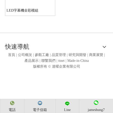
LED字幕機全彩模組
快速導航
首頁
|
公司概況
|
參觀工廠
|
品質管理
|
研究與開發
|
商業展覽
|
產品展示
|
聯繫我們
|
ttnet
|
Made-in-China
版權所有 ©
達曜企業有限公司
電話
電子信箱
Line
jameshung7