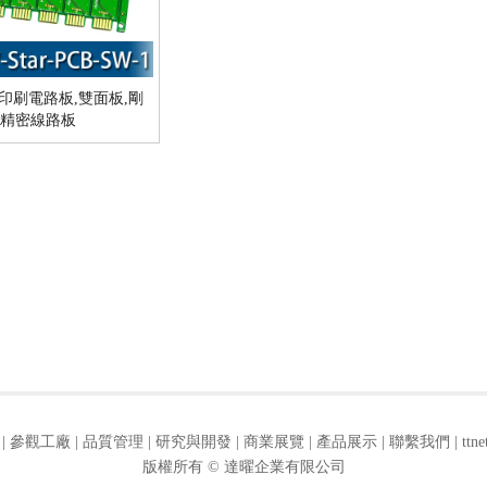
,印刷電路板,雙面板,剛
,精密線路板
|
參觀工廠
|
品質管理
|
研究與開發
|
商業展覽
|
產品展示
|
聯繫我們
|
ttne
版權所有 ©
達曜企業有限公司