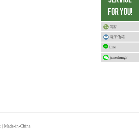
電話
電子信箱
Line
jameshung7
t
|
Made-in-China