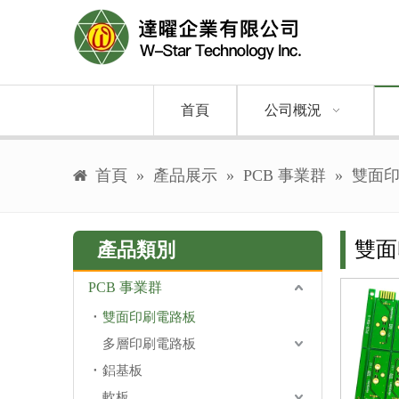
首頁
公司概況
首頁
»
產品展示
»
PCB 事業群
»
雙面
雙面
產品類別
PCB 事業群
雙面印刷電路板
多層印刷電路板
鋁基板
軟板