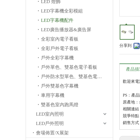
LED 燈飾
LED字幕機全彩模組
LED字幕機配件
LED廣告播放器&廣告屏
全彩室內電子看板
分享到:
全彩戶外電子看板
戶外全彩字幕機
戶外單色、雙基色電子看板
產品描
戶外防水型單色、雙基色電子看板
歡迎來電
戶外雙基色字幕機
車用字幕機
PS：產
原產地：
雙基色室內跑馬燈
相關連結：htt
LED室內照明
競爭特點
銷售方式：
LED戶外照明
會場佈置/X展架