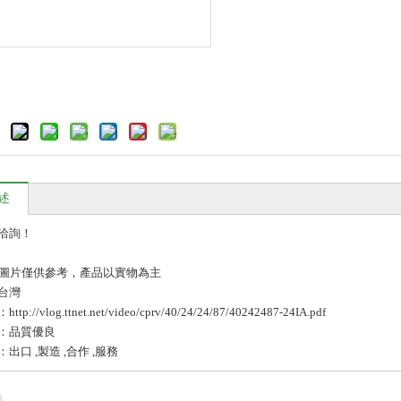
述
洽詢！
品圖片僅供參考，產品以實物為主
台灣
p://vlog.ttnet.net/video/cprv/40/24/24/87/40242487-24IA.pdf
：品質優良
出口 ,製造 ,合作 ,服務