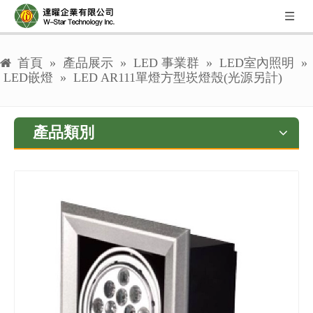
首頁
»
產品展示
»
LED 事業群
»
LED室內照明
»
LED嵌燈
»
LED AR111單燈方型崁燈殼(光源另計)
產品類別