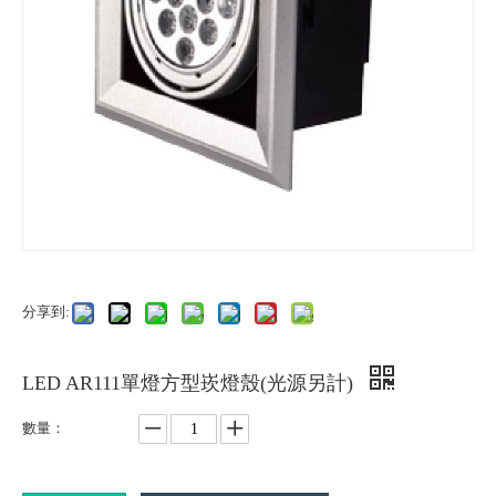
分享到:
LED AR111單燈方型崁燈殼(光源另計)
數量：