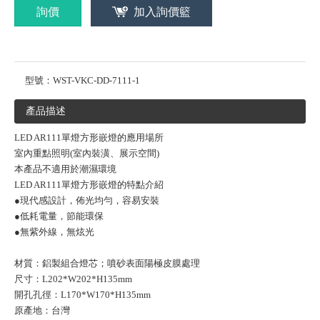
詢價
加入詢價籃
型號：
WST-VKC-DD-7111-1
產品描述
LED AR111單燈方形嵌燈的應用場所
室內重點照明(室內裝潢、展示空間)
本產品不適用於潮濕環境
LED AR111單燈方形嵌燈的特點介紹
●現代感設計，佈光均勻，容易安裝
●低耗電量，節能環保
●無紫外線，無炫光
材質：鋁製組合燈芯；噴砂表面陽極皮膜處理
尺寸：L202*W202*H135mm
開孔孔徑：L170*W170*H135mm
原產地：台灣