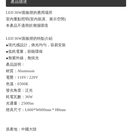
產品描述
LED 36W面板燈的應用場所
室內重點照明(室內裝潢、展示空間)
本產品不適用於潮濕環境
LED 36W面板燈的特點介紹
●現代感設計，佈光均勻，容易安裝
●低耗電量，節能環保
●無紫外線，無炫光
產品說明：
材質：Aluminum
電壓：110V / 220V
色溫：6500K
發光角度：泛光
耗電瓦數：36W
光通量：2500lm
燈具尺寸：L600*W600mm * H9mm
原產地：中國大陸