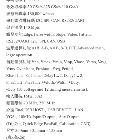
等效取樣率 50 GSa/s / 25 GSa/s / 10 Gsa/s
波形捕獲率 180,000 wfms/s
串列匯流排解碼 I2C, SPI, CAN, RS232/UART
儲存深度 140 Mpts
觸發功能 Edge, Pulse width, Slope, Video, Pattem,
RS232/UART, I2C, SPI, CAN, USB
波形運算功能 A+B, A-B, A × B, A/B, FFT, Advanced math,
logic operation
自動量測功能 Vpp, Vmax, Vmin, Vtop, Vbase, Vamp, Vavg,
Vrms, Overshoot, Preshoot, Freq, Period,
Rise Time, Fall Time, Delay1→2, Delay1→2,
Phas1→2, Phas1→2,+Width,-Width, +Duty,
-Duty (10 voltage and 12 timing measurements).
輸入阻抗 1MΩ, 50Ω
頻寬限制 20 MHz, 250 MHz
介面 Dual USB HOST，USB DEVICE，LAN，
VGA，10MHz Input/Output，Aux Output
(TrigOut, Quick Edge,PassFail, Calibration, GND)
尺寸 399mm × 255mm × 123mm
(寬x高x深)