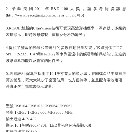
2. 榮獲美國2011年R&D 100大獎，請參考得獎訊息
(http://www.peacegiant.com.tw/news.php?id=16)
3.RIGOL 創新的UltraVision技術可實現高波形捕獲率，深存儲，多級的
灰度顯示，即時波形錄製，重播及分析功能等；
4.提供了豐富的觸發和帶統計的參數自動測量功能，它還提供了I2C、
SPI、RS232、CAN和FlexRay等串列匯流排的觸發和解碼功能，先進的
波形運算功能以及豐富的附件等；
5..外觀設計新穎,它採用了10.1英寸寬大的顯示幕，在同檔產品中擁有最
薄的體型，既大大減少了桌面佔用，也方便攜帶，並且配有電池選項，
是真正的可擕式數位示波器。
型號 DS6104/ DS6102/ DS6064/ DS6062
頻率 1 GHz / 1 GHz / 600 MHz /600 MHz
輸出通道 4/ 2/ 4/ 2
顯示 10.1英吋(800x480)、LED背光彩色液晶顯示幕
即時取樣率 5GSa/s