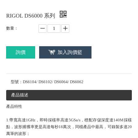
RIGOL DS6000 系列
數量：
詢價
加入詢價籃
型號：
DS6104/ DS6102/ DS6064/ DS6062
產品描述
產品特性
1.帶寬高達1GHz，即時採樣率高達5GSa/s，標配存儲深度達140M採樣
點，波形捕獲率更是高達每秒18萬次，同檔產品中最高，可錄製多達20
萬筆的波形；