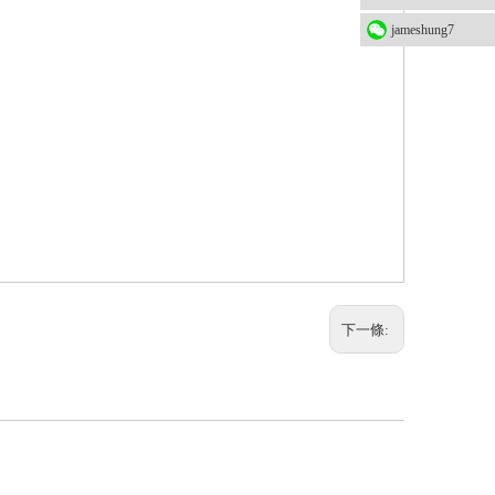
jameshung7
下一條: