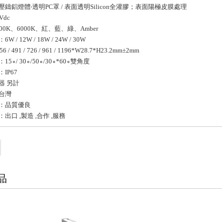
鑄鋁燈體‧透明PC罩 / 表面透明Silicon全灌膠；表面陽極皮膜處理
Vdc
00K、6000K、紅、藍、綠、Amber
 / 12W / 18W / 24W / 30W
/ 491 / 726 / 961 / 1196*W28.7*H23.2mm±2mm
5∘/ 30∘/50∘/30∘*60∘雙角度
IP67
器 另計
台灣
：品質優良
出口 ,製造 ,合作 ,服務
品