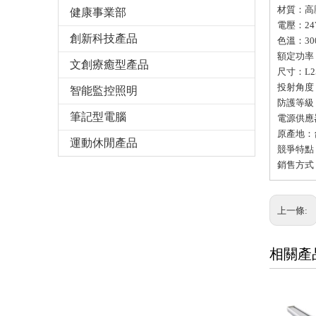
材質：高壓
健康事業部
電壓：24
創新科技產品
色溫：30
額定功率：6W
文創療癒型產品
尺寸：L256 
投射角度：1
智能監控照明
防護等級：
筆記型電腦
電源供應
原產地：
運動休閒產品
競爭特點
銷售方式：
上一條:
相關產