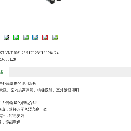
ST-VKT-J06L28/J12L28/J18L28/J24
28/J30L28
述
28戶外輪廓燈的應用場所
景觀、室內挑高照明、橋樑投射、室外景觀照明
28戶外輪廓燈的特點介紹
輸出，連接頭尾色澤亮度一致
設計，容易安裝
量，節能環保