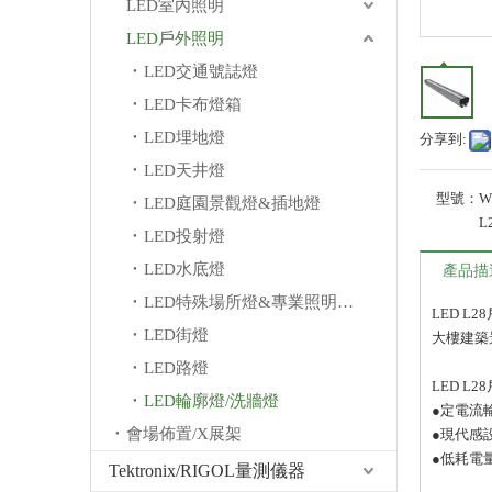
LED室內照明
LED戶外照明
LED交通號誌燈
LED卡布燈箱
LED埋地燈
分享到:
LED天井燈
型號：
W
LED庭園景觀燈&插地燈
L
LED投射燈
LED水底燈
產品描
LED特殊場所燈&專業照明燈/其他
LED L
LED街燈
大樓建築
LED路燈
LED L
LED輪廓燈/洗牆燈
●定電流
會場佈置/X展架
●現代感
●低耗電
Tektronix/RIGOL量測儀器