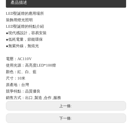
產品描述
LED聖誕燈的應用場所
裝飾用燈光照明
LED聖誕燈的特點介紹
●現代感設計，容易安裝
●低耗電量，節能環保
●無紫外線，無炫光
電壓：AC110V
使用光源：高亮度LED*100燈
顏色：紅、白、藍
尺寸：10米
原產地：台灣
競爭特點：品質優良
銷售方式：出口 ,製造 ,合作 ,服務
上一條:
下一條: