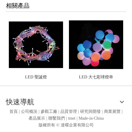
相關產品
LED 聖誕燈
LED 大七彩球燈串
快速導航
首頁
|
公司概況
|
參觀工廠
|
品質管理
|
研究與開發
|
商業展覽
|
產品展示
|
聯繫我們
|
ttnet
|
Made-in-China
版權所有 ©
達曜企業有限公司