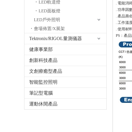
LED軌道燈
. 電能消耗(
. 功率因數
LED面板燈
. 產品壽命(
LED戶外照明
. 工作溫度/
會場佈置/X展架
. 使用材
PS：產
Tektronix/RIGOL量測儀器
健康事業部
創新科技產品
文創療癒型產品
智能監控照明
筆記型電腦
運動休閒產品