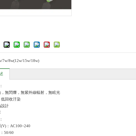
w/7w/8w(12w/15w/18w)
述
：
啟動，無閃爍，無紫外線輻射，無眩光
命，低回收汙染
熱設計
單
：
(V)：AC100~240
)：50/60