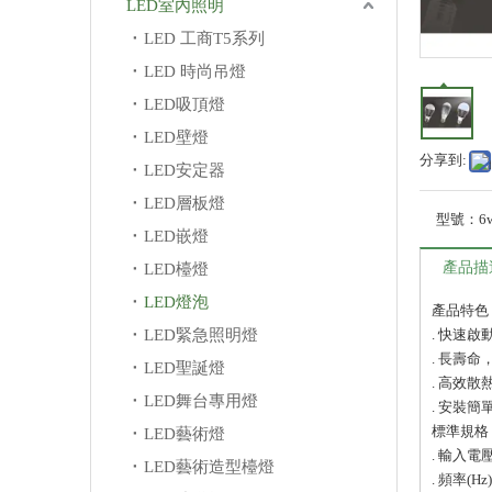
LED室內照明
LED 工商T5系列
LED 時尚吊燈
LED吸頂燈
LED壁燈
分享到:
LED安定器
LED層板燈
型號：
6
LED嵌燈
產品描
LED檯燈
LED燈泡
產品特色
LED緊急照明燈
. 快速
. 長壽
LED聖誕燈
. 高效散
LED舞台專用燈
. 安裝簡
標準規格
LED藝術燈
. 輸入電壓
LED藝術造型檯燈
. 頻率(Hz