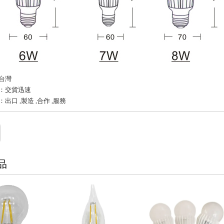
台灣
：交貨迅速
出口 ,製造 ,合作 ,服務
品