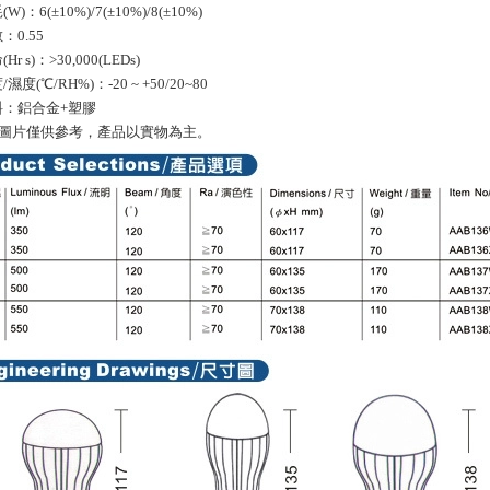
W)：6(±10%)/7(±10%)/8(±10%)
：0.55
Hr s)：>30,000(LEDs)
濕度(℃/RH%)：-20 ~ +50/20~80
料：鋁合金+塑膠
品圖片僅供參考，產品以實物為主。