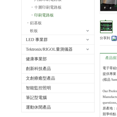
十層印刷電路板
印刷電路板
鋁基板
軟板
分享到:
LED 事業群
Tektronix/RIGOL量測儀器
產品描
健康事業部
電子零組
創新科技產品
提供專業 
文創療癒型產品
(樣品 Sam
智能監控照明
Our Prof
Manufactu
筆記型電腦
questions,
運動休閒產品
原產地：
競爭特點