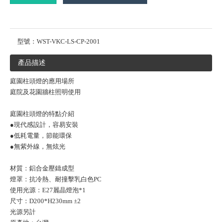
型號：
WST-VKC-LS-CP-2001
產品描述
庭園柱頭燈的應用場所
庭院及花園牆柱照明使用
庭園柱頭燈的特點介紹
●現代感設計，容易安裝
●低耗電量，節能環保
●無紫外線，無炫光
材質：鋁合金壓鑄成型
燈罩：抗冷熱、耐撞擊乳白色PC
使用光源：E27麗晶燈泡*1
尺寸：D200*H230mm ±2
光源另計