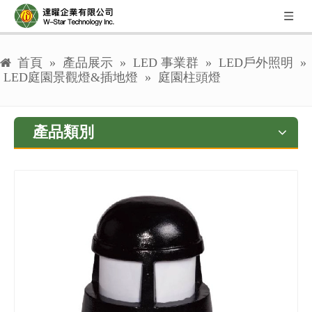
首頁
»
產品展示
»
LED 事業群
»
LED戶外照明
»
LED庭園景觀燈&插地燈
»
庭園柱頭燈
產品類別