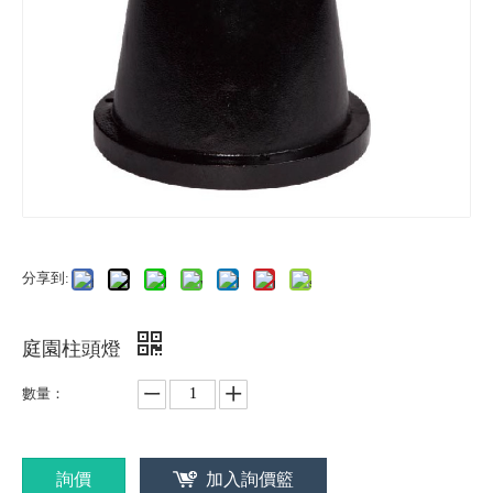
分享到:
庭園柱頭燈
數量：
詢價
加入詢價籃