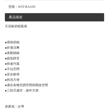
型號：
WST-RA16N
產品描述
天花板節能風扇
●環保節能
●舒適涼爽
●美觀精緻
●超低靜音
●快速均溫
●不佔空間
●安全耐用
●拆洗方便
●適合各種空調空間與開放空間
●三段式遙控，操作方便
原產地：台灣