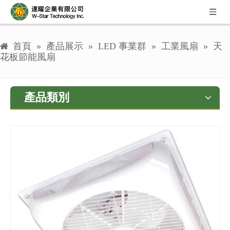
首頁
»
產品展示
»
LED 事業群
»
工業風扇
»
天
花板節能風扇
產品類別