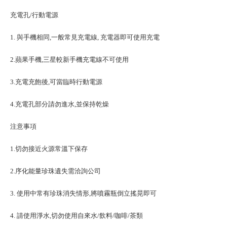
充電孔/行動電源
1. 與手機相同,一般常見充電線, 充電器即可使用充電
2.蘋果手機,三星較新手機充電線不可使用
3.充電充飽後,可當臨時行動電源
4.充電孔部分請勿進水,並保持乾燥
注意事項
1.切勿接近火源常溫下保存
2.序化能量珍珠遺失需洽詢公司
3. 使用中常有珍珠消失情形,將噴霧瓶倒立搖晃即可
4. 請使用淨水,切勿使用自來水/飲料/咖啡/茶類