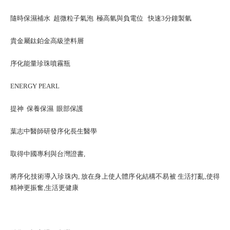
隨時保濕補水 超微粒子氣泡 極高氫與負電位 快速3分鐘製氫
貴金屬鈦鉑金高級塗料層
序化能量珍珠噴霧瓶
ENERGY PEARL
提神 保養保濕 眼部保護
葉志中醫師研發序化長生醫學
取得中國專利與台灣證書,
將序化技術導入珍珠內, 放在身上使人體序化結構不易被 生活打亂,使得
精神更振奮,生活更健康