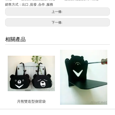
銷售方式：出口 ,批發 ,合作 ,服務
上一條:
下一條:
相關產品
月熊雙造型側背袋
熊在飄置物架