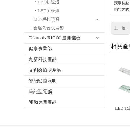
LED軌道燈
競爭特點
銷售方式：
LED面板燈
LED戶外照明
會場佈置/X展架
上一條:
Tektronix/RIGOL量測儀器
相關產
健康事業部
創新科技產品
文創療癒型產品
智能監控照明
筆記型電腦
運動休閒產品
LED 