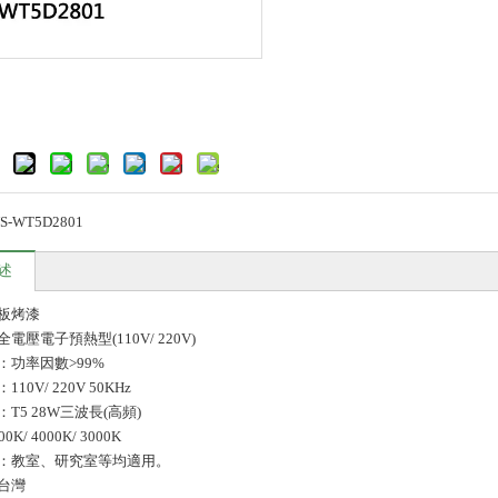
S-WT5D2801
述
板烤漆
電壓電子預熱型(110V/ 220V)
：功率因數>99%
10V/ 220V 50KHz
T5 28W三波長(高頻)
K/ 4000K/ 3000K
：教室、研究室等均適用。
台灣