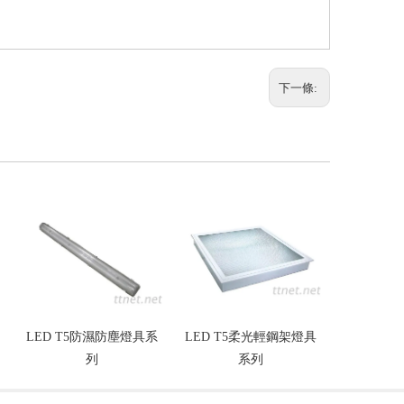
下一條:
LED T5防濕防塵燈具系
LED T5柔光輕鋼架燈具
0.3W
列
系列