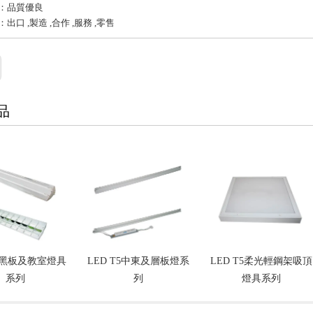
：品質優良
出口 ,製造 ,合作 ,服務 ,零售
品
T5黑板及教室燈具
LED T5中東及層板燈系
LED T5柔光輕鋼架吸頂
系列
列
燈具系列