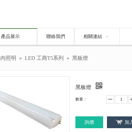
產品展示
聯絡我們
相關連結
室內照明
»
LED 工商T5系列
»
黑板燈
黑板燈
數量：
詢價
加