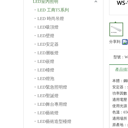
LED室內照明
LED 工商T5系列
LED 時尚吊燈
LED吸頂燈
LED壁燈
分享到:
LED安定器
LED層板燈
型號：
W
LED嵌燈
產品描
LED檯燈
LED燈泡
本體：鋼
LED緊急照明燈
安定器：全
功率因數
LED聖誕燈
適用電壓：1
LED舞台專用燈
使用光源：
色溫：6500
LED藝術燈
適用場所
LED藝術造型檯燈
原產地：