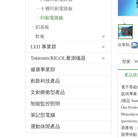
十層印刷電路板
印刷電路板
鋁基板
軟板
分享到:
LED 事業群
Tektronix/RIGOL量測儀器
型號：
W-
健康事業部
產品描
創新科技產品
電子零組
文創療癒型產品
提供專業 
(樣品 Sam
智能監控照明
Our Prof
Manufactu
筆記型電腦
questions,
運動休閒產品
原產地：
競爭特點