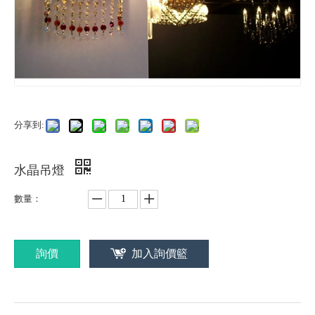
分享到:
水晶吊燈
數量：
詢價
加入詢價籃