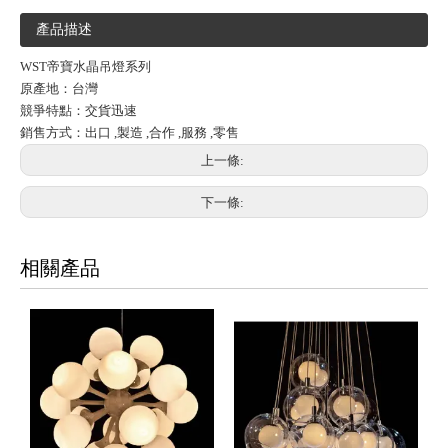
產品描述
WST帝寶水晶吊燈系列
原產地：台灣
競爭特點：交貨迅速
銷售方式：出口 ,製造 ,合作 ,服務 ,零售
上一條:
下一條:
相關產品