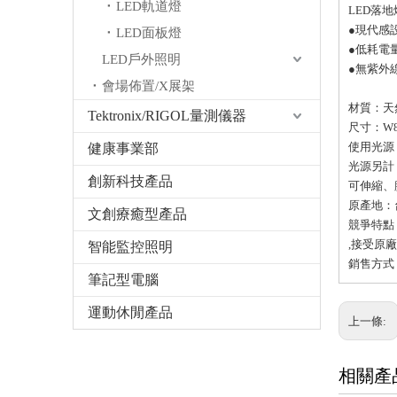
LED軌道燈
LED落
●現代感
LED面板燈
●低耗電
LED戶外照明
●無紫外
會場佈置/X展架
材質：天
Tektronix/RIGOL量測儀器
尺寸：W80
使用光源：
健康事業部
光源另計
創新科技產品
可伸縮、
原產地：
文創療癒型產品
競爭特點：
,接受原廠
智能監控照明
銷售方式：
筆記型電腦
運動休閒產品
上一條:
相關產