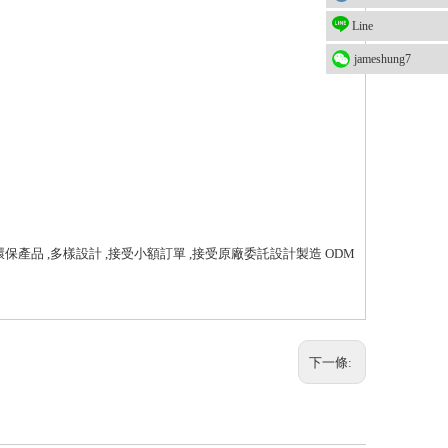
Line
jameshung7
環保產品 ,多樣設計 ,接受小額訂單 ,接受原廠委託設計製造 ODM
下一條: