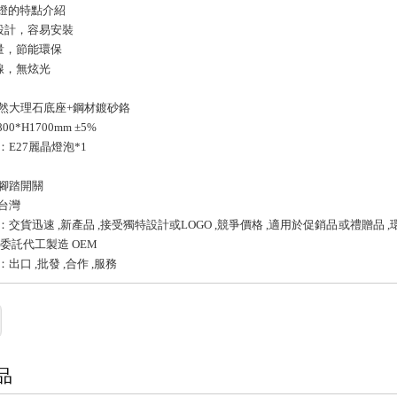
地燈的特點介紹
設計，容易安裝
量，節能環保
線，無炫光
然大理石底座+鋼材鍍砂鉻
0*H1700mm ±5%
E27麗晶燈泡*1
腳踏開關
台灣
交貨迅速 ,新產品 ,接受獨特設計或LOGO ,競爭價格 ,適用於促銷品或禮贈品 ,
委託代工製造 OEM
出口 ,批發 ,合作 ,服務
品